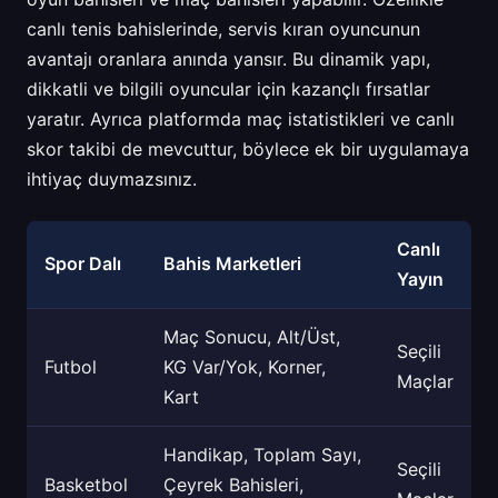
canlı tenis bahislerinde, servis kıran oyuncunun
avantajı oranlara anında yansır. Bu dinamik yapı,
dikkatli ve bilgili oyuncular için kazançlı fırsatlar
yaratır. Ayrıca platformda maç istatistikleri ve canlı
skor takibi de mevcuttur, böylece ek bir uygulamaya
ihtiyaç duymazsınız.
Canlı
Spor Dalı
Bahis Marketleri
Yayın
Maç Sonucu, Alt/Üst,
Seçili
Futbol
KG Var/Yok, Korner,
Maçlar
Kart
Handikap, Toplam Sayı,
Seçili
Basketbol
Çeyrek Bahisleri,