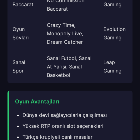
No Commission
Baccarat
Gaming
Baccarat
Crazy Time,
Oyun
Evolution
Monopoly Live,
Şovları
Gaming
Dream Catcher
Sanal Futbol, Sanal
Sanal
Leap
At Yarışı, Sanal
Spor
Gaming
Basketbol
Oyun Avantajları
Dünya devi sağlayıcılarla çalışılması
Yüksek RTP oranlı slot seçenekleri
Türkçe krupiyeli canlı masalar