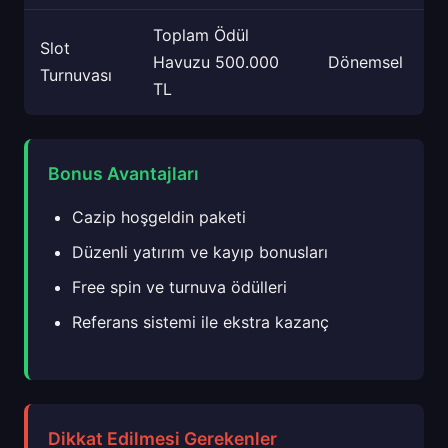
Toplam Ödül
Slot
Havuzu 500.000
Dönemsel
Turnuvası
TL
Bonus Avantajları
Cazip hoşgeldin paketi
Düzenli yatırım ve kayıp bonusları
Free spin ve turnuva ödülleri
Referans sistemi ile ekstra kazanç
Dikkat Edilmesi Gerekenler