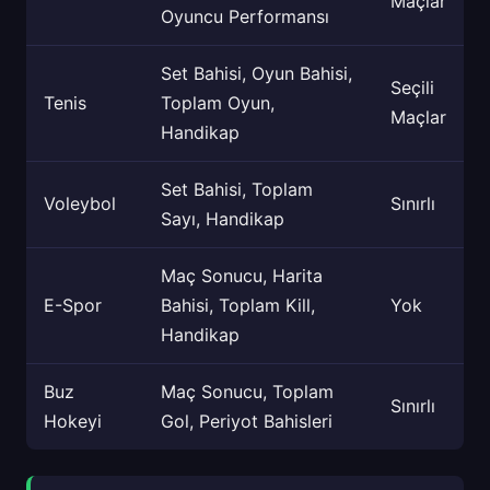
Maçlar
Oyuncu Performansı
Set Bahisi, Oyun Bahisi,
Seçili
Tenis
Toplam Oyun,
Maçlar
Handikap
Set Bahisi, Toplam
Voleybol
Sınırlı
Sayı, Handikap
Maç Sonucu, Harita
E-Spor
Bahisi, Toplam Kill,
Yok
Handikap
Buz
Maç Sonucu, Toplam
Sınırlı
Hokeyi
Gol, Periyot Bahisleri