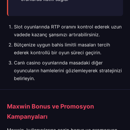
Slot oyunlarında RTP oranını kontrol ederek uzun
vadede kazanç şansınızı artırabilirsiniz.
Bütçenize uygun bahis limitli masaları tercih
ederek kontrollü bir oyun süreci geçirin.
Canlı casino oyunlarında masadaki diğer
oyuncuların hamlelerini gözlemleyerek stratejinizi
belirleyin.
Maxwin Bonus ve Promosyon
Kampanyaları