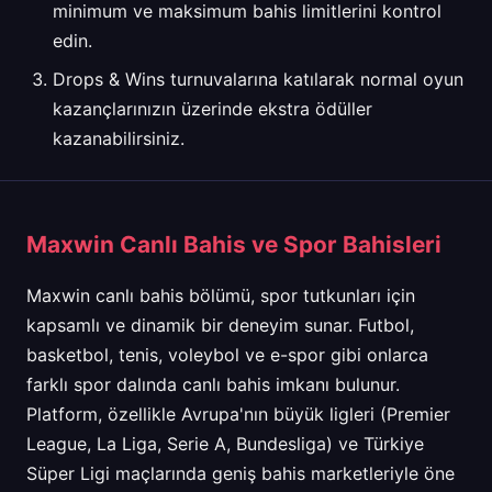
minimum ve maksimum bahis limitlerini kontrol
edin.
Drops & Wins turnuvalarına katılarak normal oyun
kazançlarınızın üzerinde ekstra ödüller
kazanabilirsiniz.
Maxwin Canlı Bahis ve Spor Bahisleri
Maxwin canlı bahis bölümü, spor tutkunları için
kapsamlı ve dinamik bir deneyim sunar. Futbol,
basketbol, tenis, voleybol ve e-spor gibi onlarca
farklı spor dalında canlı bahis imkanı bulunur.
Platform, özellikle Avrupa'nın büyük ligleri (Premier
League, La Liga, Serie A, Bundesliga) ve Türkiye
Süper Ligi maçlarında geniş bahis marketleriyle öne