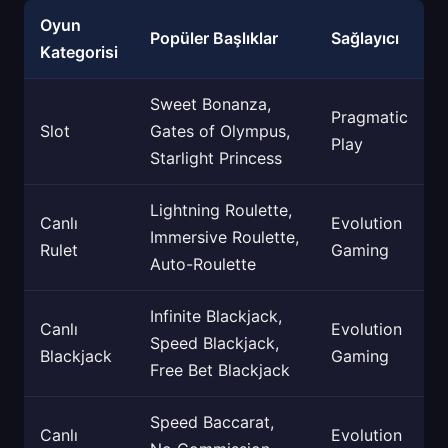
Oyun
Popüler Başlıklar
Sağlayıcı
Kategorisi
Sweet Bonanza,
Pragmatic
Slot
Gates of Olympus,
Play
Starlight Princess
Lightning Roulette,
Canlı
Evolution
Immersive Roulette,
Rulet
Gaming
Auto-Roulette
Infinite Blackjack,
Canlı
Evolution
Speed Blackjack,
Blackjack
Gaming
Free Bet Blackjack
Speed Baccarat,
Canlı
Evolution