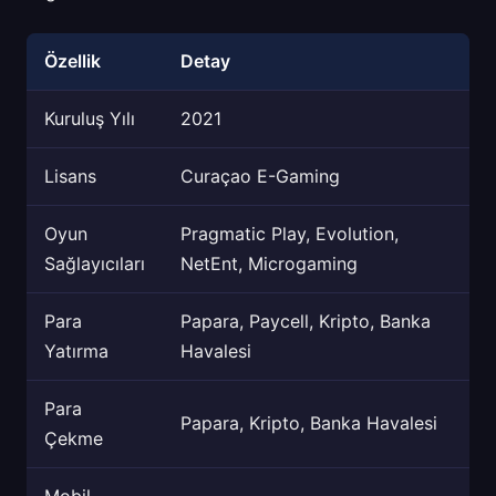
Özellik
Detay
Kuruluş Yılı
2021
Lisans
Curaçao E-Gaming
Oyun
Pragmatic Play, Evolution,
Sağlayıcıları
NetEnt, Microgaming
Para
Papara, Paycell, Kripto, Banka
Yatırma
Havalesi
Para
Papara, Kripto, Banka Havalesi
Çekme