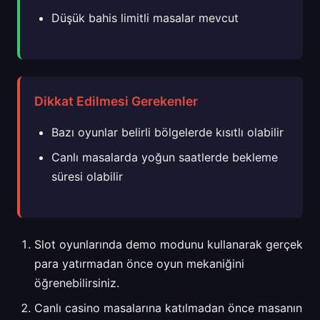
Düşük bahis limitli masalar mevcut
Dikkat Edilmesi Gerekenler
Bazı oyunlar belirli bölgelerde kısıtlı olabilir
Canlı masalarda yoğun saatlerde bekleme
süresi olabilir
Slot oyunlarında demo modunu kullanarak gerçek
para yatırmadan önce oyun mekaniğini
öğrenebilirsiniz.
Canlı casino masalarına katılmadan önce masanın