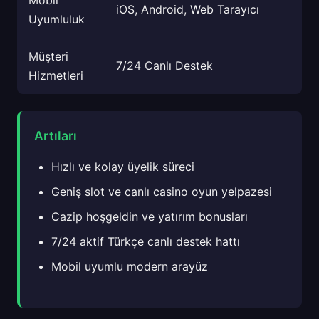
Mobil
iOS, Android, Web Tarayıcı
Uyumluluk
Müşteri
7/24 Canlı Destek
Hizmetleri
Artıları
Hızlı ve kolay üyelik süreci
Geniş slot ve canlı casino oyun yelpazesi
Cazip hoşgeldin ve yatırım bonusları
7/24 aktif Türkçe canlı destek hattı
Mobil uyumlu modern arayüz