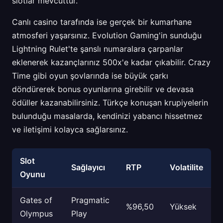
slotlar mevcuttur.
Canlı casino tarafında ise gerçek bir kumarhane
atmosferi yaşarsınız. Evolution Gaming'in sunduğu
Lightning Rulet'te şanslı numaralara çarpanlar
eklenerek kazançlarınız 500x'e kadar çıkabilir. Crazy
Time gibi oyun şovlarında ise büyük çarkı
döndürerek bonus oyunlarına girebilir ve devasa
ödüller kazanabilirsiniz. Türkçe konuşan krupiyelerin
bulunduğu masalarda, kendinizi yabancı hissetmez
ve iletişimi kolayca sağlarsınız.
Slot
Sağlayıcı
RTP
Volatilite
Oyunu
Gates of
Pragmatic
%96,50
Yüksek
Olympus
Play